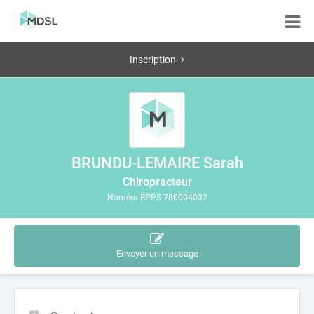
Inscription
BRUNDU-LEMAIRE Sarah
Chiropracteur
Numéro RPPS 780004032
Envoyer un message