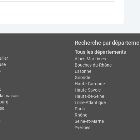
-
Recherche par départeme
Tous les départements
llier
Alpes-Maritimes
use
Bouches-du-Rhône
s
Essonne
Gironde
Haute-Garonne
s
Haute-Savoie
Malmaison
Hauts-de-Seine
ourg
Loire-Atlantique
se
Paris
Rhône
s
Seine-et-Marne
Yvelines