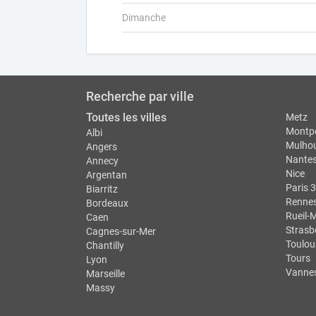
Dimanche
Recherche par ville
Toutes les villes
Metz
Montpe
Albi
Mulho
Angers
Nante
Annecy
Nice
Argentan
Paris 3
Biarritz
Renne
Bordeaux
Rueil-
Caen
Strasb
Cagnes-sur-Mer
Toulou
Chantilly
Tours
Lyon
Vanne
Marseille
Massy