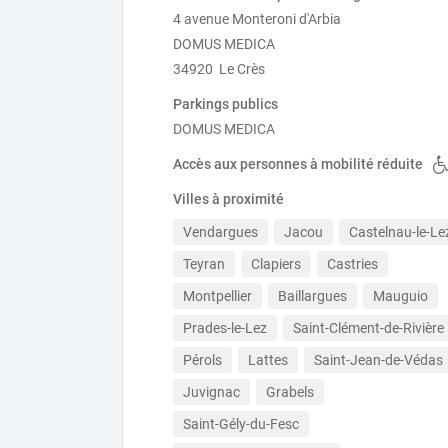
4 avenue Monteroni d'Arbia
DOMUS MEDICA
34920 Le Crès
Parkings publics
DOMUS MEDICA
Accès aux personnes à mobilité réduite
Villes à proximité
Vendargues
Jacou
Castelnau-le-Le
Teyran
Clapiers
Castries
Montpellier
Baillargues
Mauguio
Prades-le-Lez
Saint-Clément-de-Rivière
Pérols
Lattes
Saint-Jean-de-Védas
Juvignac
Grabels
Saint-Gély-du-Fesc