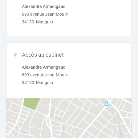
Alexandre Armengaud
693 avenue Jean-Moulin
34130 Mauguio
Accès au cabinet
Alexandre Armengaud
693 avenue Jean-Moulin
34130 Mauguio