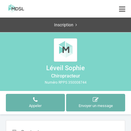
Inscription
Léveil Sophie
Chiropracteur
Numéro RPPS 350008744
Appeler
Envoyer un message