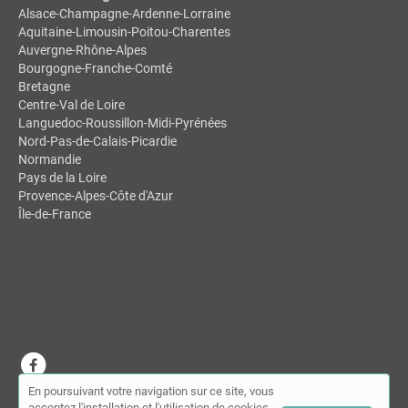
Alsace-Champagne-Ardenne-Lorraine
Aquitaine-Limousin-Poitou-Charentes
Auvergne-Rhône-Alpes
Bourgogne-Franche-Comté
Bretagne
Centre-Val de Loire
Languedoc-Roussillon-Midi-Pyrénées
Nord-Pas-de-Calais-Picardie
Normandie
Pays de la Loire
Provence-Alpes-Côte d'Azur
Île-de-France
En poursuivant votre navigation sur ce site, vous
© MDSL | Annuaire des chiropracteurs 2026 |
Plan du site
|
Mon
acceptez l'installation et l'utilisation de cookies