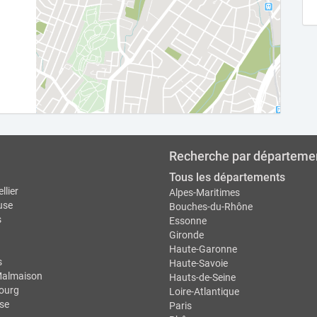
Recherche par départeme
Tous les départements
llier
Alpes-Maritimes
use
Bouches-du-Rhône
s
Essonne
Gironde
Haute-Garonne
s
Haute-Savoie
Malmaison
Hauts-de-Seine
ourg
Loire-Atlantique
se
Paris