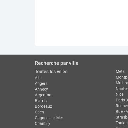
Recherche par ville
Toutes les villes
Metz
Montpe
Albi
Mulho
Angers
Nante
Annecy
Nice
Argentan
Paris 3
Biarritz
Renne
Bordeaux
Rueil-
Caen
Strasb
Cagnes-sur-Mer
Toulou
Chantilly