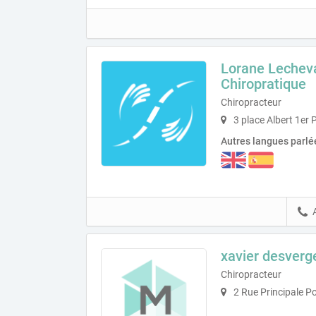
Lorane Lecheva
Chiropratique
Chiropracteur
3 place Albert 1er
Autres langues parlé
xavier desverg
Chiropracteur
2 Rue Principale P