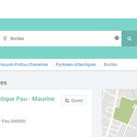
imousin-Poitou-Charentes
Pyrénées-Atlantiques
Bordes
des
atique Pau - Maurine
Ouvrir
r Pau (64000)