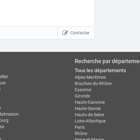
Contacter
Recherche par départeme
Tous les départements
llier
Alpes-Maritimes
use
Bouches-du-Rhône
s
Essonne
Gironde
Haute-Garonne
s
Haute-Savoie
Malmaison
Hauts-de-Seine
ourg
Loire-Atlantique
se
Paris
Rhône
s
Seine-et-Marne