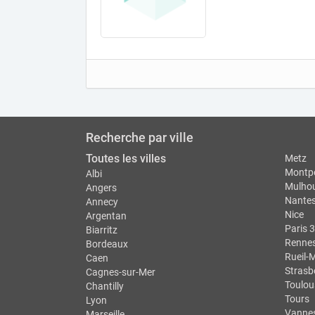
Recherche par ville
Toutes les villes
Metz
Montpe
Albi
Mulho
Angers
Nante
Annecy
Nice
Argentan
Paris 3
Biarritz
Renne
Bordeaux
Rueil-
Caen
Strasb
Cagnes-sur-Mer
Toulou
Chantilly
Tours
Lyon
Vanne
Marseille