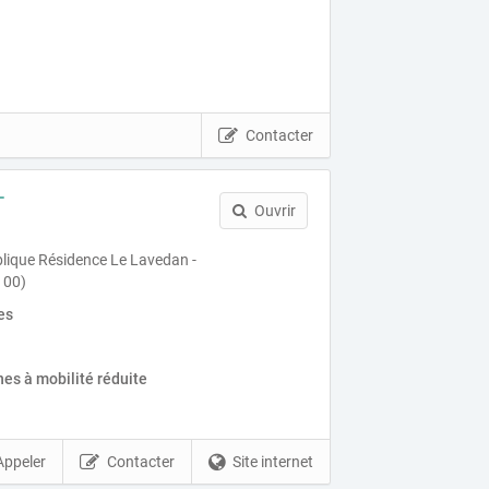
Contacter
T
Ouvrir
blique Résidence Le Lavedan -
100)
es
es à mobilité réduite
Appeler
Contacter
Site internet