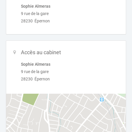
Sophie Almeras
9 rue de la gare
28230 Épernon
Accès au cabinet
Sophie Almeras
9 rue de la gare
28230 Épernon