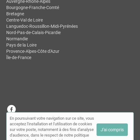
Auvergne-Rhône-Alpes
Bourgogne-Franche-Comté
Bretagne
Centre-Val de Loire
Languedoc-Roussillon-Midi-Pyrénées
Nord-Pas-de-Calais-Picardie
Normandie
Pays de la Loire
Provence-Alpes-Côte d'Azur
Île-de-France
En poursuivant votre navigation sur ce site, vous
© MDSL | Annuaire des chiropracteurs 2026 |
Plan du site
|
Mon
acceptez l'installation et l'utilisation de cookies
compte
|
Contact
sur votre poste, notamment à des fins d'analyse
J'ai compris
Conditions générales d'utilisation
|
Mentions légales
d'audience, dans le respect de notre politique