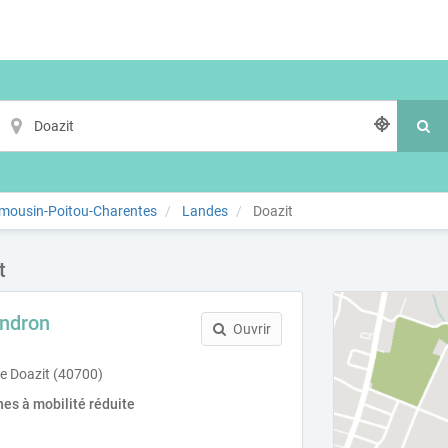
imousin-Poitou-Charentes
Landes
Doazit
t
indron
Ouvrir
te Doazit (40700)
es à mobilité réduite