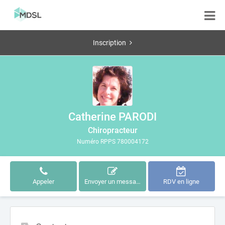
Inscription
Catherine PARODI
Chiropracteur
Numéro RPPS 780004172
Appeler
Envoyer un message
RDV en ligne