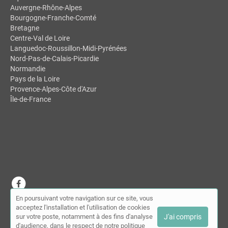
Auvergne-Rhône-Alpes
Bourgogne-Franche-Comté
Bretagne
Centre-Val de Loire
Languedoc-Roussillon-Midi-Pyrénées
Nord-Pas-de-Calais-Picardie
Normandie
Pays de la Loire
Provence-Alpes-Côte d'Azur
Île-de-France
En poursuivant votre navigation sur ce site, vous
© MDSL | Annuaire des chiropracteurs 2026 |
Plan du site
|
Mon
acceptez l'installation et l'utilisation de cookies
compte
|
Contact
sur votre poste, notamment à des fins d'analyse
J'ai compris
Conditions générales d'utilisation
|
Mentions légales
d'audience, dans le respect de notre politique