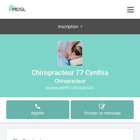
Inscription
Chiropracteur 77 Cynthia
Chiropracteur
Numéro RPPS 10010381431
Appeler
Envoyer un message