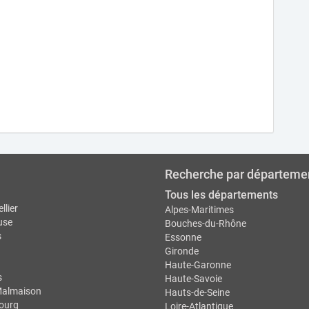
Recherche par départeme
Tous les départements
llier
Alpes-Maritimes
use
Bouches-du-Rhône
s
Essonne
Gironde
Haute-Garonne
s
Haute-Savoie
Malmaison
Hauts-de-Seine
ourg
Loire-Atlantique