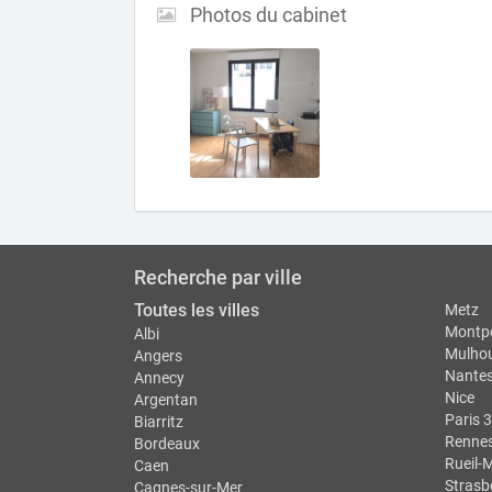
Photos du cabinet
Recherche par ville
Toutes les villes
Metz
Montpe
Albi
Mulho
Angers
Nante
Annecy
Nice
Argentan
Paris 3
Biarritz
Renne
Bordeaux
Rueil-
Caen
Strasb
Cagnes-sur-Mer