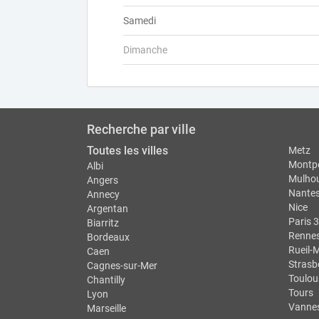
Samedi
Dimanche
Recherche par ville
Toutes les villes
Metz
Montpe
Albi
Mulho
Angers
Nante
Annecy
Nice
Argentan
Paris 3
Biarritz
Renne
Bordeaux
Rueil-
Caen
Strasb
Cagnes-sur-Mer
Toulou
Chantilly
Tours
Lyon
Vanne
Marseille