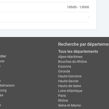
10h00 - 13h00
-
Recherche par départeme
Tous les départements
llier
Alpes-Maritimes
use
Bouches-du-Rhône
s
Essonne
Gironde
Haute-Garonne
s
Haute-Savoie
Malmaison
Hauts-de-Seine
ourg
Loire-Atlantique
se
Paris
Rhône
s
Seine-et-Marne