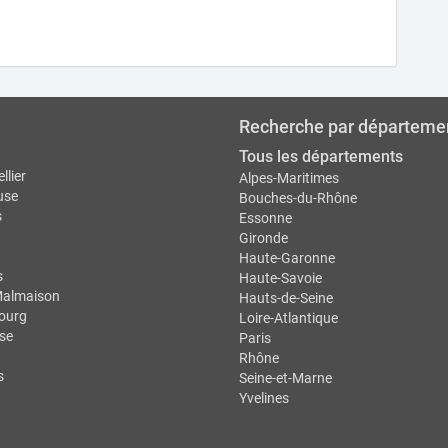
Recherche par départeme
Tous les départements
llier
Alpes-Maritimes
use
Bouches-du-Rhône
s
Essonne
Gironde
Haute-Garonne
s
Haute-Savoie
Malmaison
Hauts-de-Seine
ourg
Loire-Atlantique
se
Paris
Rhône
s
Seine-et-Marne
Yvelines