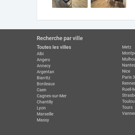
Recherche par ville
Toutes les villes
Metz
Montpe
Albi
Mulho
Angers
Nante
Annecy
Nice
Argentan
Paris 3
Biarritz
Renne
Bordeaux
Rueil-
Caen
Strasb
Cagnes-sur-Mer
Toulou
Chantilly
Tours
Lyon
Vanne
Marseille
Massy