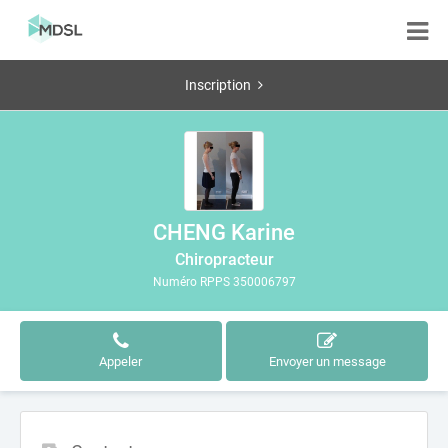
Inscription
CHENG Karine
Chiropracteur
Numéro RPPS 350006797
Appeler
Envoyer un message