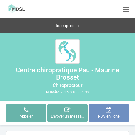
Inscription
Centre chiropratique Pau - Maurine
Brosset
Chiropracteur
Numéro RPPS 310007133
Appeler
Envoyer un message
RDV en ligne