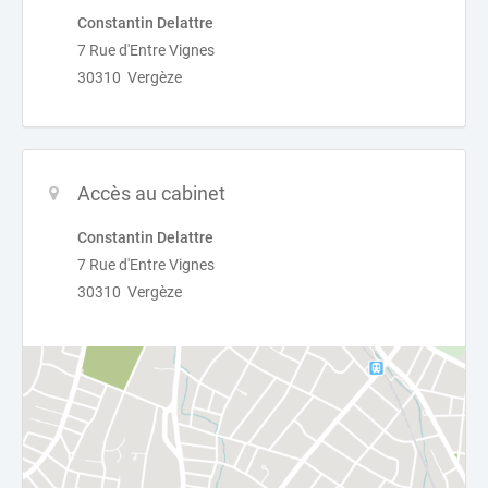
Constantin Delattre
7 Rue d'Entre Vignes
30310 Vergèze
Accès au cabinet
Constantin Delattre
7 Rue d'Entre Vignes
30310 Vergèze