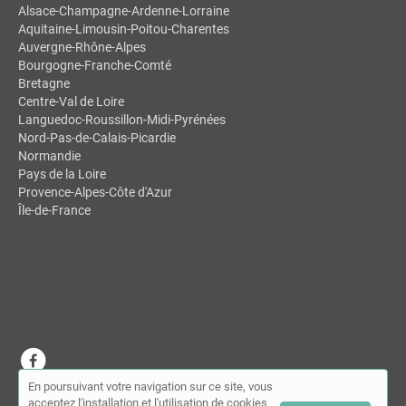
Alsace-Champagne-Ardenne-Lorraine
Aquitaine-Limousin-Poitou-Charentes
Auvergne-Rhône-Alpes
Bourgogne-Franche-Comté
Bretagne
Centre-Val de Loire
Languedoc-Roussillon-Midi-Pyrénées
Nord-Pas-de-Calais-Picardie
Normandie
Pays de la Loire
Provence-Alpes-Côte d'Azur
Île-de-France
En poursuivant votre navigation sur ce site, vous
© MDSL | Annuaire des chiropracteurs 2026 |
Plan du site
|
Mon
acceptez l'installation et l'utilisation de cookies