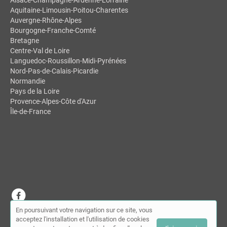
Aquitaine-Limousin-Poitou-Charentes
Auvergne-Rhône-Alpes
Bourgogne-Franche-Comté
Bretagne
Centre-Val de Loire
Languedoc-Roussillon-Midi-Pyrénées
Nord-Pas-de-Calais-Picardie
Normandie
Pays de la Loire
Provence-Alpes-Côte d'Azur
Île-de-France
En poursuivant votre navigation sur ce site, vous
© MDSL | Annuaire des chiropracteurs 2026 |
Plan du site
|
Mon
acceptez l'installation et l'utilisation de cookies
compte
|
Contact