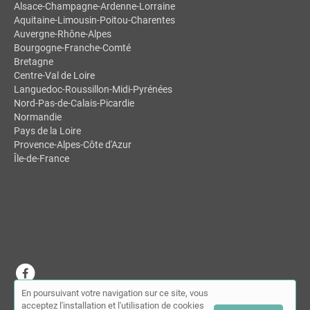
Alsace-Champagne-Ardenne-Lorraine
Aquitaine-Limousin-Poitou-Charentes
Auvergne-Rhône-Alpes
Bourgogne-Franche-Comté
Bretagne
Centre-Val de Loire
Languedoc-Roussillon-Midi-Pyrénées
Nord-Pas-de-Calais-Picardie
Normandie
Pays de la Loire
Provence-Alpes-Côte d'Azur
Île-de-France
En poursuivant votre navigation sur ce site, vous
© MDSL | Annuaire des chiropracteurs 2026 |
Plan du site
|
Mon
acceptez l'installation et l'utilisation de cookies