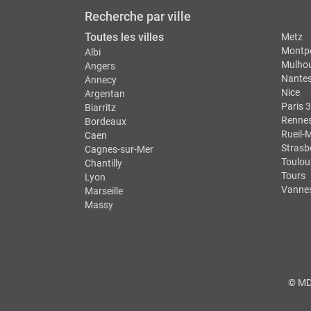
Recherche par ville
Toutes les villes
Metz
Montpe
Albi
Mulho
Angers
Nante
Annecy
Nice
Argentan
Paris 3
Biarritz
Renne
Bordeaux
Rueil-
Caen
Strasb
Cagnes-sur-Mer
Toulou
Chantilly
Tours
Lyon
Vanne
Marseille
Massy
© MDS