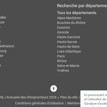
Recherche par départeme
Tous les départements
llier
Alpes-Maritimes
use
Bouches-du-Rhône
s
Essonne
Gironde
Haute-Garonne
s
Haute-Savoie
Malmaison
Hauts-de-Seine
ourg
Loire-Atlantique
se
Paris
Rhône
s
Seine-et-Marne
Yvelines
En poursuivant vo
L | Annuaire des chiropracteurs 2026 |
Plan du site
|
Mon compte
|
Co
et l'utilisation 
Conditions générales d'utilisation
|
Mentions légales
d'analyse d'audie