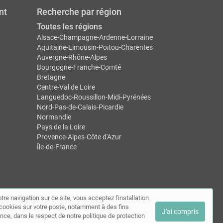
nt
Recherche par région
Toutes les régions
Alsace-Champagne-Ardenne-Lorraine
Aquitaine-Limousin-Poitou-Charentes
Auvergne-Rhône-Alpes
Bourgogne-Franche-Comté
Bretagne
Centre-Val de Loire
Languedoc-Roussillon-Midi-Pyrénées
Nord-Pas-de-Calais-Picardie
Normandie
Pays de la Loire
Provence-Alpes-Côte d'Azur
Île-de-France
tre navigation sur ce site, vous acceptez l'installation
ntact
de cookies sur votre poste, notamment à des fins
J'ai compris
nce, dans le respect de notre politique de protection