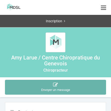
Inscription
Amy Larue / Centre Chiropratique du
Genevois
Chiropracteur
Envoyer un message