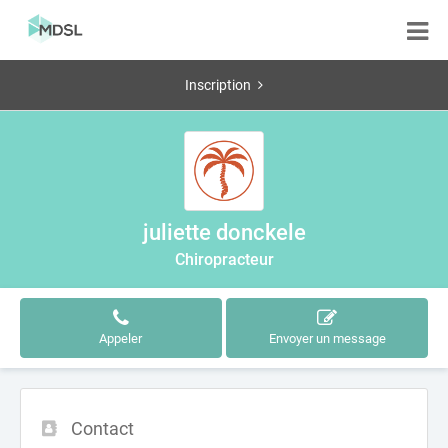
Inscription
juliette donckele
Chiropracteur
Appeler
Envoyer un message
Contact