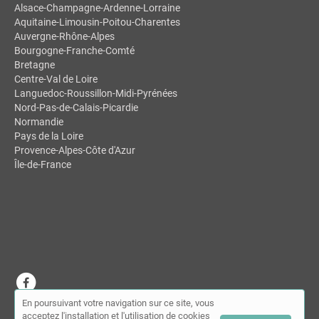
Alsace-Champagne-Ardenne-Lorraine
Aquitaine-Limousin-Poitou-Charentes
Auvergne-Rhône-Alpes
Bourgogne-Franche-Comté
Bretagne
Centre-Val de Loire
Languedoc-Roussillon-Midi-Pyrénées
Nord-Pas-de-Calais-Picardie
Normandie
Pays de la Loire
Provence-Alpes-Côte d'Azur
Île-de-France
En poursuivant votre navigation sur ce site, vous
© MDSL | Annuaire des chiropracteurs 2026 |
Plan du site
|
Mon
acceptez l'installation et l'utilisation de cookies