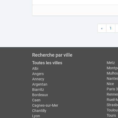
«
1
Recherche par ville
Toutes les villes
Metz
Montpe
Albi
Mulho
Angers
Nante
Annecy
Nice
Argentan
Paris 3
Biarritz
Renne
Bordeaux
Rueil-
Caen
Strasb
Cagnes-sur-Mer
Toulou
Chantilly
Tours
Lyon