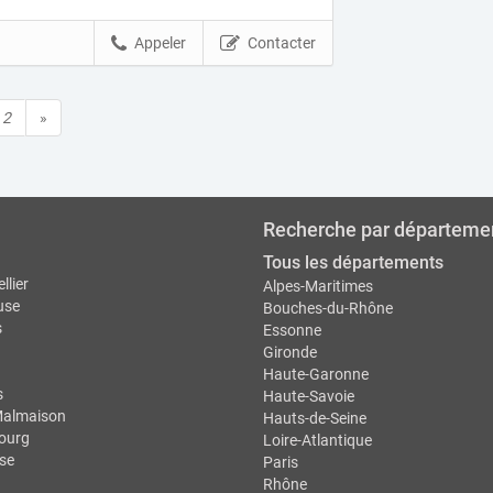
Appeler
Contacter
2
»
Recherche par départeme
Tous les départements
llier
Alpes-Maritimes
use
Bouches-du-Rhône
s
Essonne
Gironde
Haute-Garonne
s
Haute-Savoie
Malmaison
Hauts-de-Seine
ourg
Loire-Atlantique
se
Paris
Rhône