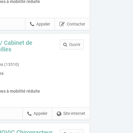
es à mobilité réduite
Appeler
Contacter
/ Cabinet de
Ouvrir
illes
les (13510)
es
es à mobilité réduite
Appeler
Site internet
OVIC Chiropracteur