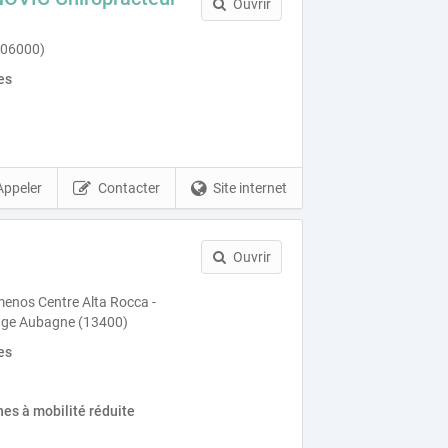
Ouvrir
 (06000)
es
Appeler
Contacter
Site internet
Ouvrir
enos Centre Alta Rocca -
age Aubagne (13400)
es
es à mobilité réduite